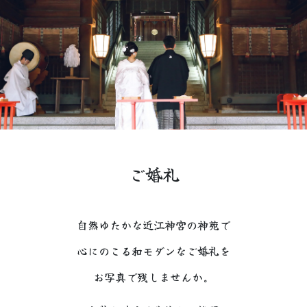
ご婚礼
自然ゆたかな近江神宮の神苑で
心にのこる和モダンなご婚礼を
お写真で残しませんか。