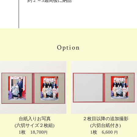
約 2 ～3週間後に納品
Option
台紙入りお写真
２枚目以降の追加撮影
(六切サイズ２枚組)
(六切台紙付き)
1枚 18,700
1枚 6,600
円
円